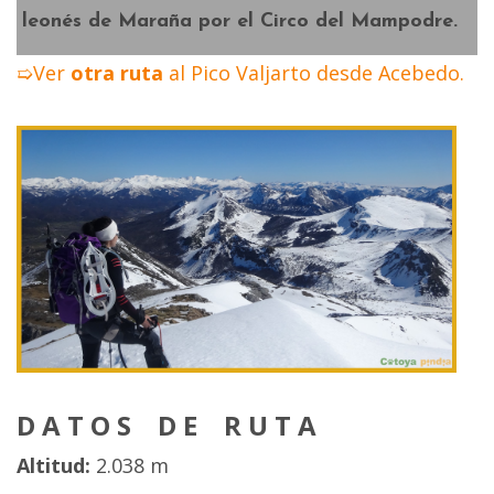
leonés de
Maraña
por el
Circo del Mampodre
.
➯Ver
otra ruta
al Pico Valjarto desde Acebedo.
D A T O S D E R U T A
Altitud:
2.038 m