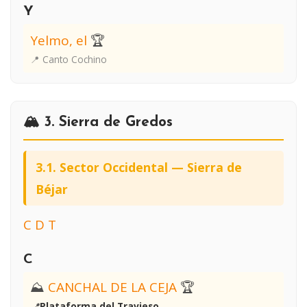
Y
Yelmo, el
🏆
📍 Canto Cochino
🏔️ 3. Sierra de Gredos
3.1. Sector Occidental — Sierra de
Béjar
C
D
T
C
⛰
CANCHAL DE LA CEJA
🏆
📍
Plataforma del Travieso