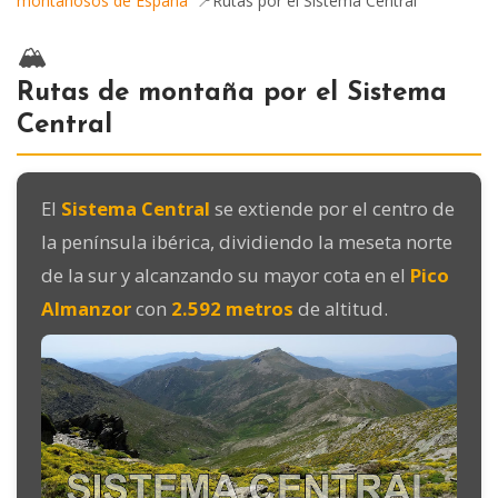
montañosos de España
📍Rutas por el Sistema Central
🏔️
Rutas de montaña por el Sistema
Central
El
Sistema Central
se extiende por el centro de
la península ibérica, dividiendo la meseta norte
de la sur y alcanzando su mayor cota en el
Pico
Almanzor
con
2.592 metros
de altitud.