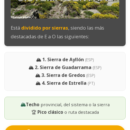
Está
dividido por sierras
, siendo las más
destacadas de E a O las siguientes:
🏔️ 1. Sierra de Ayllón
(ESP)
🏔️ 2. Sierra de Guadarrama
(ESP)
🏔️ 3. Sierra de Gredos
(ESP)
🏔️ 4. Sierra de Estrella
(PT)
🏔️
Techo
provincial, del sistema o la sierra
🏆
Pico clásico
o ruta destacada