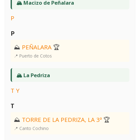
🏔️ Macizo de Peñalara
P
P
⛰
PEÑALARA
🏆
📍 Puerto de Cotos
🏔️ La Pedriza
T
Y
T
⛰
TORRE DE LA PEDRIZA, LA 3ª
🏆
📍 Canto Cochino