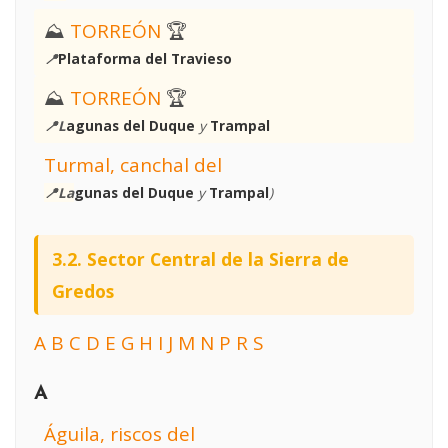
⛰
TORREÓN
🏆
📍
Plataforma del Travieso
⛰
TORREÓN
🏆
📍L
agunas del Duque
y
Trampal
Turmal, canchal del
📍La
gunas del Duque
y
Trampal
)
3.2. Sector Central de la Sierra de
Gredos
A
B
C
D
E
G
H
I
J
M
N
P
R
S
A
Águila, riscos del