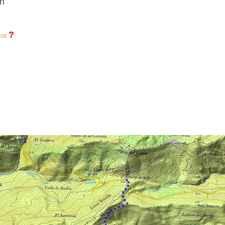
m
?
IDE