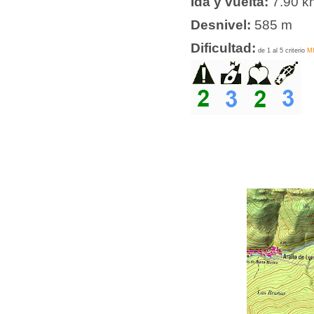
Ida y vuelta:
7.90 k
Desnivel:
585 m
Dificultad:
de 1 al 5 criterio
M