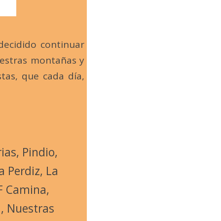
decidido continuar
nuestras montañas y
tas, que cada día,
as, Pindio,
 Perdiz, La
F Camina,
a, Nuestras