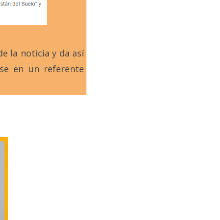
 la noticia y da así
se en un referente