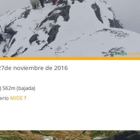
 27de noviembre de 2016
)
562
m
(bajada)
terio
MIDE
?