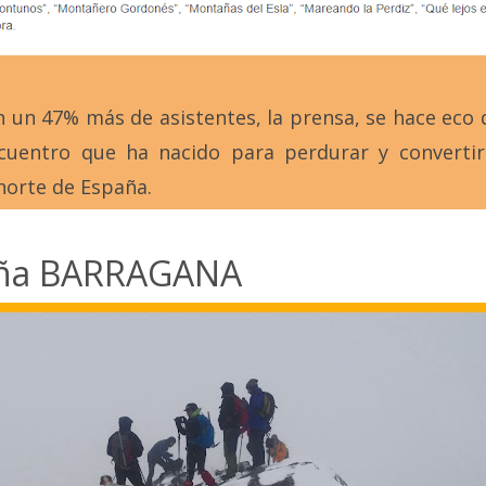
n un 47% más de asistentes, la prensa, se hace eco de
ncuentro que ha nacido para perdurar y convertir
norte de España.
ña BARRAGANA