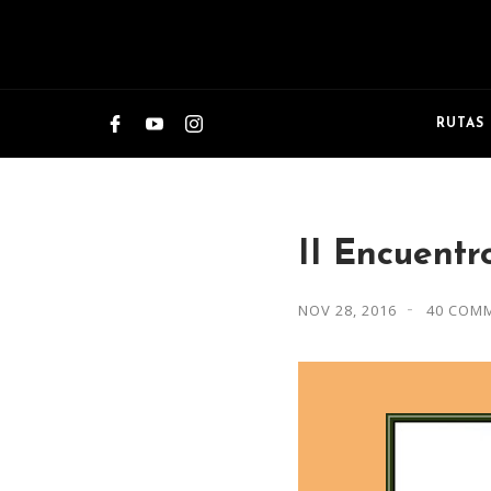
RUTAS
II Encuentr
NOV 28, 2016
40 COM