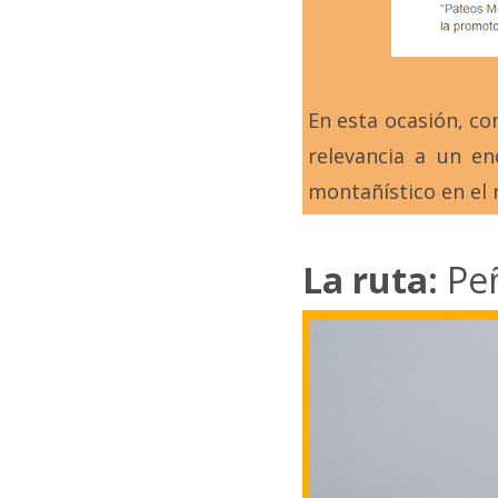
En esta ocasión, co
relevancia a un e
montañístico en el 
La ruta:
Pe