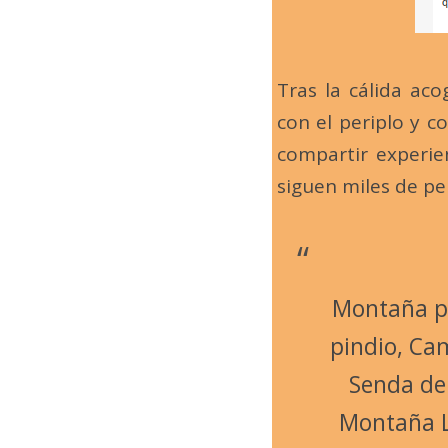
Tras la cálida ac
con el periplo y c
compartir experie
siguen miles de per
Montaña pa
pindio, Ca
Senda de
Montaña Le