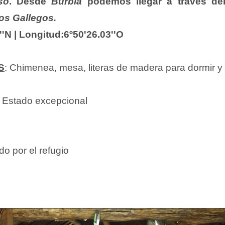
so
. Desde
Burbia
podemos llegar a través de
os Gallegos.
''N | Longitud:6º50'26.03''O
S
: Chimenea, mesa, literas de madera para dormir y v
:
Estado excepcional
o por el refugio