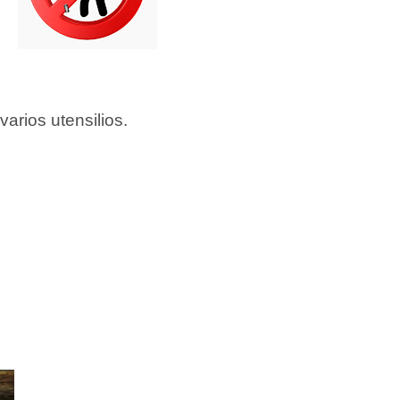
l
arios utensilios.