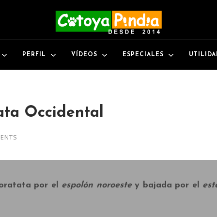
PERFIL
VÍDEOS
ESPECIALES
UTILID
ata Occidental
ENTS
oratata
por el
espolón noroeste
y bajada por el
est