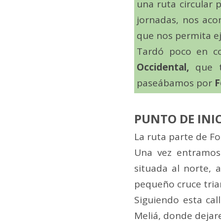
una ruta circular 
jornadas, nos aco
que nos permita ej
Tardó poco en co
Occidental,
que t
paseábamos por
F
PUNTO DE INI
La ruta parte de Fo
Una vez entramos 
situada al
norte, 
pequeño cruce tria
Siguiendo esta cal
Meliá, donde dejar