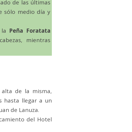
lado de las últimas
e sólo medio día y
 la
Peña Foratata
abezas, mientras
 alta de la misma,
s hasta llegar a un
Juan de Lanuza.
rcamiento del Hotel