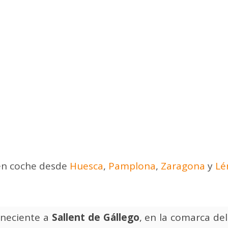
en coche desde
Huesca
,
Pamplona
,
Zaragona
y
Lé
eneciente a
Sallent de Gállego
, en la comarca de