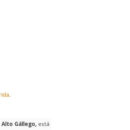
rida
.
l
Alto Gállego,
está