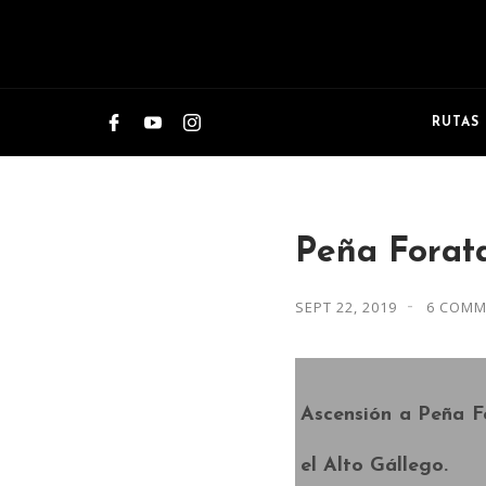
RUTAS
Peña Forat
SEPT 22, 2019
6 COMM
Ascensión a
Peña F
el
Alto Gállego.