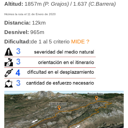
Altitud:
1857m
(P. Grajos)
/ 1.637
(C.Barrera)
Hicimos la ruta el 11 de Enero de 2020
Distancia:
12
km
Desnivel:
965
m
Dificultad:
de 1 al 5 criterio
MIDE
?