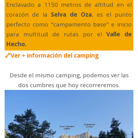
Enclavado a 1150 metros de altitud en el
corazón de la
Selva de Oza
, es el punto
perfecto como "campamento base" e inicio
para multitud de rutas por el
Valle de
Hecho.
🔗Ver + información del camping
Desde el mismo camping, podemos ver las
dos cumbres que hoy recorreremos.