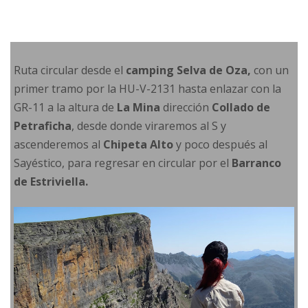
Ruta circular desde el
camping Selva de Oza,
con un
primer tramo por la HU-V-2131 hasta enlazar con la
GR-11 a la altura de
La Mina
dirección
Collado de
Petraficha
, desde donde viraremos al S y
ascenderemos al
Chipeta Alto
y poco después al
Sayéstico, para regresar en circular por el
Barranco
de Estriviella.