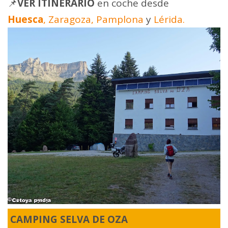
📌
VER ITINERARIO
en coche desde
Huesca
,
Zaragoza,
Pamplona
y
Lérida.
CAMPING SELVA DE OZA