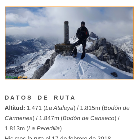
D A T O S D E R U T A
Altitud:
1.471 (
La Atalaya
) / 1.815m (
Bodón de
Cármenes
) / 1.847m (
Bodón de Canseco
) /
1.813m (
La Peredilla
)
Hicimos la ruta el 17 de febrero de 2018