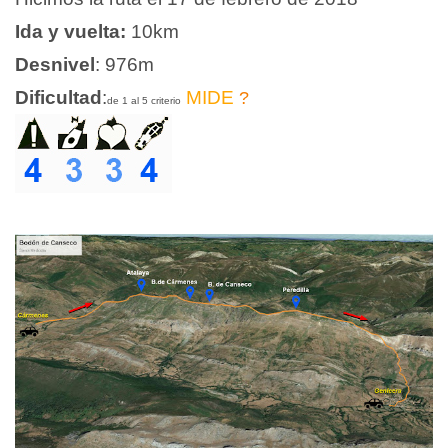
Ida y vuelta:
10km
Desnivel
: 976m
Dificultad
:
MIDE
?
de 1 al 5 criterio