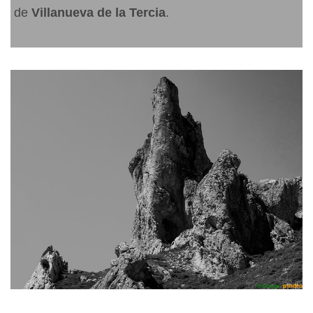
de
Villanueva de la Tercia
.