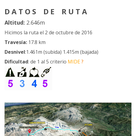
D A T O S D E R U T A
Altitud:
2.646m
Hicimos la ruta el 2 de octubre de 2016
Travesía:
17.8 km
Desnivel
:1.461m
(subida)
1.415m
(bajada)
Dificultad
:
de 1 al 5 criterio
MIDE
?