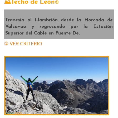
⛰Techo de
León
①
Travesía al
Llambrión
desde la
Horcada de
Valcavao
y regresando por la
Estación
Superior del Cable
en
Fuente Dé.
① VER CRITERIO