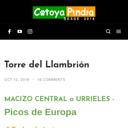
Torre del Llambrión
OCT 12, 2016
16 COMMENTS
MACIZO CENTRAL o URRIELES -
Picos de Europa