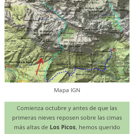
Mapa IGN
Comienza octubre y antes de que las
primeras nieves reposen sobre las cimas
más altas de
Los Picos
, hemos querido