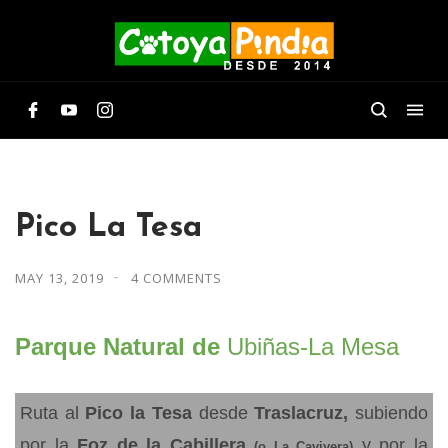
Pico La Tesa
MAY 13, 2019
4 COMMENTS
Parque Natural de
Ubiñas-La Mesa
Ruta al
Pico la Tesa
desde
Traslacruz,
subiendo
por la
Foz de la Cabillera
y por la
(o La Caviyera)