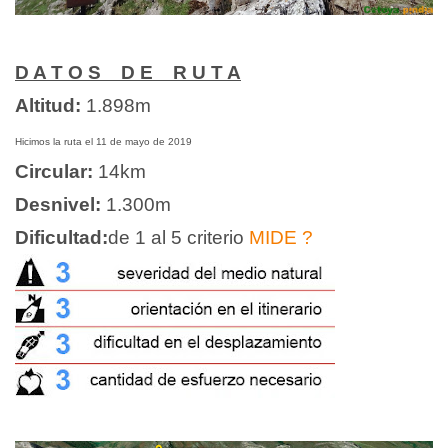
D A T O S D E R U T A
Altitud:
1.898
m
Hicimos la ruta el 11 de mayo de 2019
Circular:
14km
Desnivel:
1.300m
Dificultad
:
de 1 al 5 criterio
MIDE
?