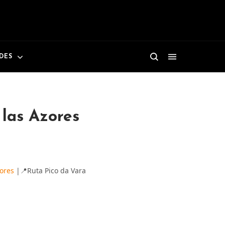
ADES
 las Azores
ores
|📍Ruta Pico da Vara