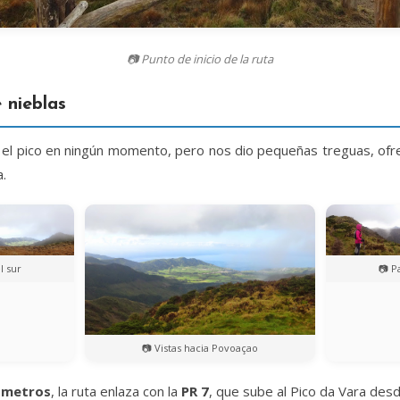
📷 Punto de inicio de la ruta
 nieblas
r el pico en ningún momento, pero nos dio pequeñas treguas, ofr
a.
l sur
📷 P
📷 Vistas hacia Povoaçao
lómetros
, la ruta enlaza con la
PR 7
, que sube al Pico da Vara desd