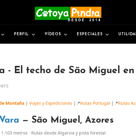
PERFIL
VÍDEOS
ESPECIALES
UTILID
a - El techo de São Miguel en
ENTS
 de Montaña
|
Viajes y Expediciones
|📍
Rutas Portugal
|📍
Rutas Az
 Vara
— São Miguel, Azores
 1.103 metros · Rutas desde Algarvia y pista forestal