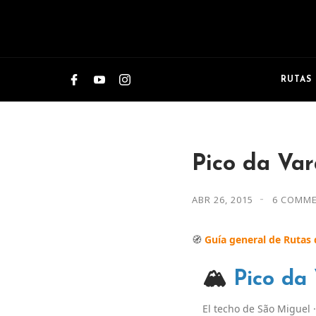
RUTAS
Pico da Var
ABR 26, 2015
6 COMM
🧭
Guía general de Rutas
🏔️
Pico da
El techo de São Miguel ·