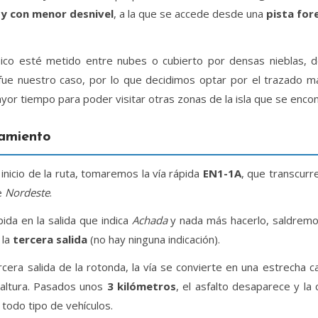
y con menor desnivel
, a la que se accede desde una
pista for
ico esté metido entre nubes o cubierto por densas nieblas, de
fue nuestro caso, por lo que decidimos optar por el trazado m
yor tiempo para poder visitar otras zonas de la isla que se enc
amiento
inicio de la ruta, tomaremos la vía rápida
EN1-1A
, que transcurre
de
Nordeste
.
ida en la salida que indica
Achada
y nada más hacerlo, saldrem
 la
tercera salida
(no hay ninguna indicación).
era salida de la rotonda, la vía se convierte en una estrecha ca
 altura. Pasados unos
3 kilómetros
, el asfalto desaparece y la
 todo tipo de vehículos.