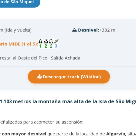
ta de São Miguel
m (ida y vuelta)
⛰️ Desnivel:
+382 m
erio MIDE (1 al 5):
orestal al Oeste del Pico · Salida Achada
📥 Descargar track (Wikiloc)
 1.103 metros la montaña más alta de la Isla de São Migu
eñalizadas para acometer su ascensión:
y con mayor desnivel
que parte de la localidad de
Algarvia
, sit