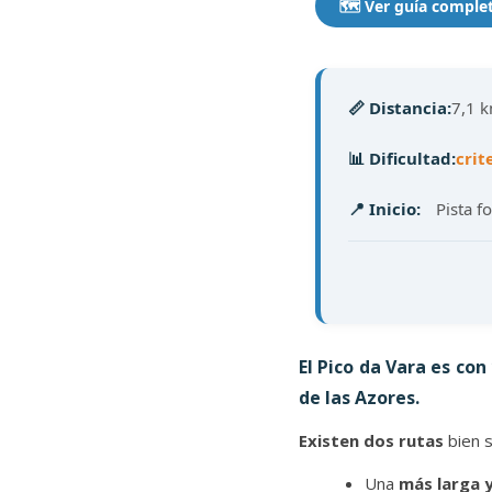
🗺️ Ver guía comple
📏 Distancia:
7,1 k
📊 Dificultad:
crit
📍 Inicio:
Pista f
El Pico da Vara es con
de las Azores.
Existen dos rutas
bien s
Una
más larga 